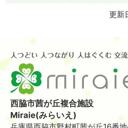
更新日
西脇市茜が丘複合施設
Miraie(みらいえ)
兵庫県西脇市野村町茜が丘16番地