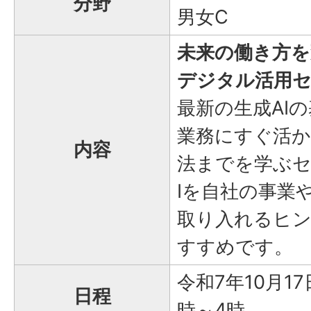
分野
男女C
未来の働き方を
デジタル活用
最新の生成AI
業務にすぐ活か
内容
法までを学ぶセ
Iを自社の事業
取り入れるヒ
すすめです。
令和7年10月1
日程
時～4時