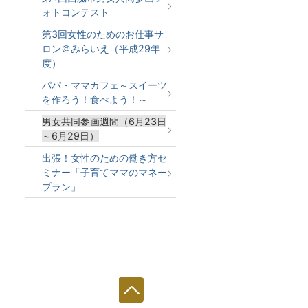
ォトコンテスト
第3回女性のためのお仕事サ
ロン＠みらいえ（平成29年
度）
パパ・ママカフェ～スイーツ
を作ろう！食べよう！～
男女共同参画週間（6月23日
～6月29日）
出張！女性のための働き方セ
ミナー「子育てママのマネー
プラン」