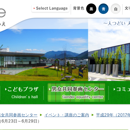
男女共同参画センター
イベント・講座のご案内
平成29年（2017
6月23日～6月29日）