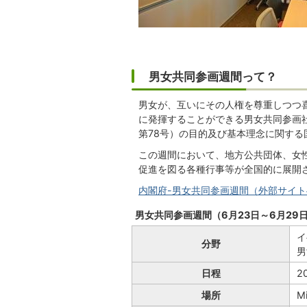
男女共同参画週間って？
男女が、互いにその人権を尊重しつつ
に発揮することができる男女共同参画社
第78号）の目的及び基本理念に関す
この週間において、地方公共団体、女
促進を図る各種行事等が全国的に展開
内閣府-男女共同参画週間（外部サイ
男女共同参画週間（6月23日～6月29
イ
分野
男
日程
2
場所
M