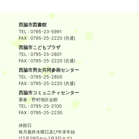
西脇市図書館
TEL : 0795-23-5991
FAX : 0795-25-2220 (共通)
西脇市こどもプラザ
TEL : 0795-25-2801
FAX : 0795-25-2220 (共通)
西脇市男女共同参画センター
TEL : 0795-25-2800
FAX : 0795-25-2220 (共通)
西脇市コミュニティセンター
重春・野村地区会館
TEL : 0795-25-2100
FAX : 0795-25-2230
休館日
毎月最終水曜日及び年末年始
(12月29日から1月3日まで)