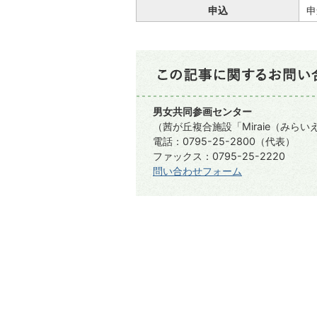
申込
申
男女共同参画センター
（茜が丘複合施設「Miraie（みらい
電話：0795-25-2800（代表）
​​​​​​​ファックス：0795-25-2220​​​​​​​
問い合わせフォーム