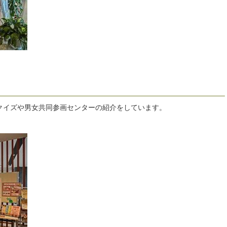
クイズや男女共同参画センターの紹介をしています。