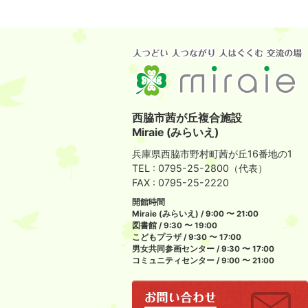
西脇市茜が丘複合施設
Miraie (みらいえ)
兵庫県西脇市野村町茜が丘16番地の1
TEL : 0795-25-2800（代表）
FAX : 0795-25-2220
開館時間
Miraie (みらいえ) / 9:00 〜 21:00
図書館 / 9:30 〜 19:00
こどもプラザ / 9:30 〜 17:00
男女共同参画センター / 9:30 〜 17:00
コミュニティセンター / 9:00 〜 21:00