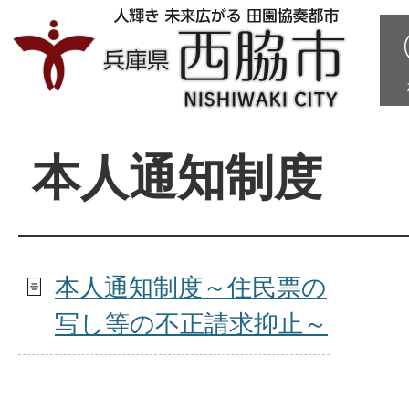
本人通知制度
本人通知制度～住民票の
写し等の不正請求抑止～