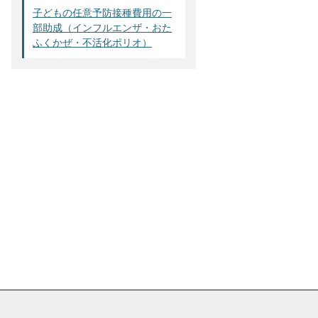
子どもの任意予防接種費用の一
部助成（インフルエンザ・おた
ふくかぜ・不活化ポリオ）