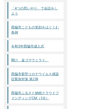
「4つの思いやり」で会話をし
よう
西脇市こどもの笑顔をはぐくむ
条例
令和3年西脇市成人式
開け、金ゴマでミライ。
西脇市新型コロナウイルス感染
症緊急対策 第2弾
西脇市ふるさと納税クラウドフ
ァンディングCM（1分）