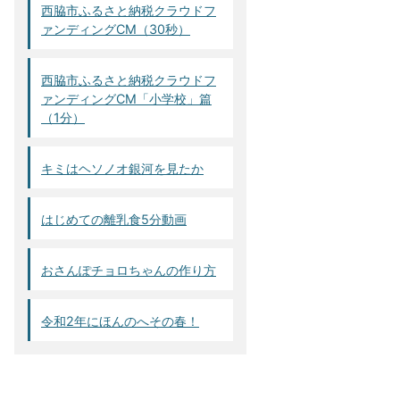
西脇市ふるさと納税クラウドフ
ァンディングCM（30秒）
西脇市ふるさと納税クラウドフ
ァンディングCM「小学校」篇
（1分）
キミはヘソノオ銀河を見たか
はじめての離乳食5分動画
おさんぽチョロちゃんの作り方
令和2年にほんのへその春！