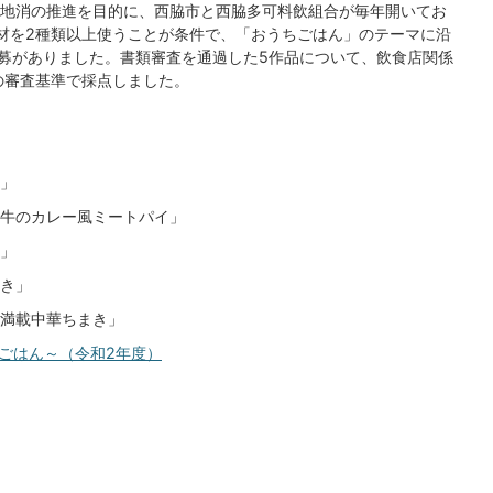
地消の推進を目的に、西脇市と西脇多可料飲組合が毎年開いてお
材を2種類以上使うことが条件で、「おうちごはん」のテーマに沿
応募がありました。書類審査を通過した5作品について、飲食店関係
の審査基準で採点しました。
」
牛のカレー風ミートパイ」
」
き」
満載中華ちまき」
ごはん～（令和2年度）