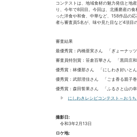
コンテストは、地域食材の魅力発信と地産
り、今年で8回目。今回は、北播磨産の食
った洋食や和食、中華など、158作品の
者ら審査員5名が、味や見た目など4項目
審査結果
最優秀賞：内橋亜実さん 「ぎょーナッツ
審査員特別賞：笹倉百華さん 「黒田庄和
優秀賞：林優那さん 「にしわき好いとん
優秀賞：武部澄佳さん 「ごま香る親子巻
優秀賞：森田誓果さん 「ふるさと山の幸
にしわきレシピコンテスト～おうち
撮影日:
令和3年2月13日
ロケ地: