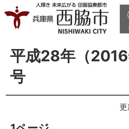
平成28年（201
号
更
1ページ