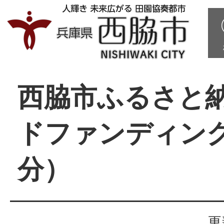
西脇市ふるさと
ドファンディング
分）
更