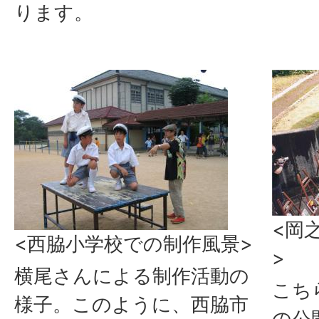
ります。
<岡
<西脇小学校での制作風景>
>
横尾さんによる制作活動の
こち
様子。このように、西脇市
の公