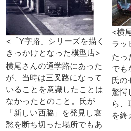
<横
<「Y字路」シリーズを描く
ラッ
きっかけとなった模型店>
たっ
横尾さんの通学路にあった
でも
が、当時は三叉路になって
氏の
いることを意識したことは
驚愕
なかったとのこと。氏が
ら、
「新しい西脇」を発見し哀
を終
愁を断ち切った場所でもあ