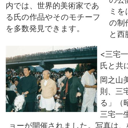
内では、世界的美術家であ
ミを
る氏の作品やそのモチーフ
の制
を多数発見できます。
と西
<三宅
氏と共
岡之山
則、三
る」（
三宅一
ョーが開催されました。写真は、