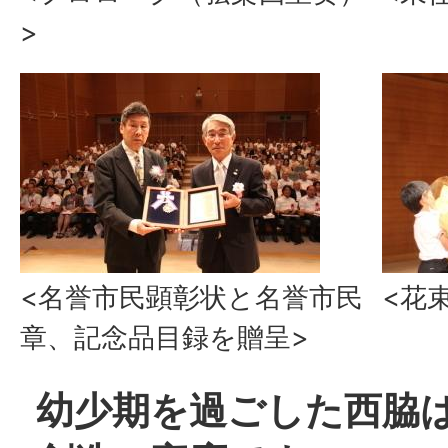
>
<名誉市民顕彰状と名誉市民
<花
章、記念品目録を贈呈>
幼少期を過ごした西脇