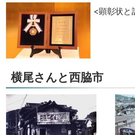
<顕彰状と
横尾さんと西脇市