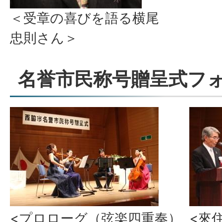
＜受章の喜びを語る横尾
忠則さん＞
名誉市民称号贈呈式フ
<プロローグ（弦楽四重奏）
<來