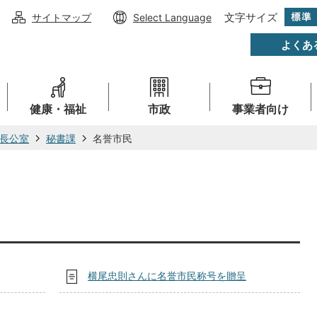
文字サイズ
サイトマップ
Select Language
よくあ
健康・福祉
市政
事業者向け
長公室
秘書課
名誉市民
横尾忠則さんに名誉市民称号を贈呈