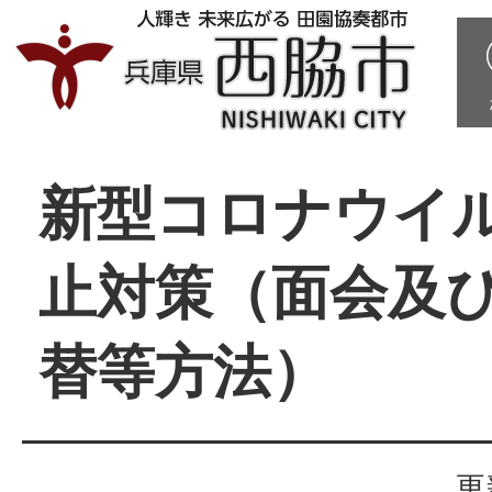
新型コロナウイ
止対策（面会及
替等方法）
更