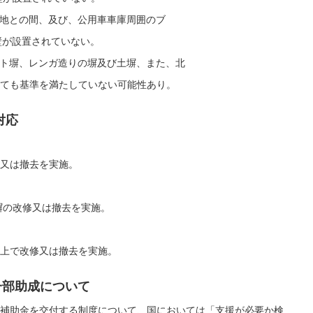
民地との間、及び、公用車車庫周囲のブ
壁が設置されていない。
ート塀、レンガ造りの塀及び土塀、また、北
ても基準を満たしていない可能性あり。
対応
又は撤去を実施。
塀の改修又は撤去を実施。
上で改修又は撤去を実施。
一部助成について
補助金を交付する制度について、国においては「支援が必要か検