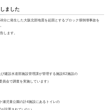
しました
時58分に発生した大阪北部地震を起因とするブロック塀倒壊事故を
。
告します。
及び建設水道部施設管理課が管理する施設62施設の
育委員会で調査を実施しています）
、萩ケ瀬児童公園の計4施設にあるトイレの
壁が設置されていない。