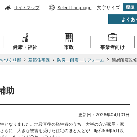
文字サイズ
サイトマップ
Select Language
よくあ
健康・福祉
市政
事業者向け
ちづくり部
建築住宅課
防災・耐震・リフォーム
簡易耐震改
補助
更新日：2026年04月01日
牲となりました。地震直後の犠牲者のうち、大半の方が家屋・家
さらに、大きな被害を受けた住宅のほとんどが、昭和56年5月以
であったことが分かっています。