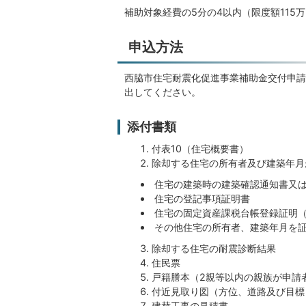
補助対象経費の5分の4以内（限度額115
申込方法
西脇市住宅耐震化促進事業補助金交付申請
出してください。
添付書類
付表10（住宅概要書）
除却する住宅の所有者及び建築年月
住宅の建築時の建築確認通知書又
住宅の登記事項証明書
住宅の固定資産課税台帳登録証明
その他住宅の所有者、建築年月を
除却する住宅の耐震診断結果
住民票
戸籍謄本（2親等以内の親族が申請
付近見取り図（方位、道路及び目標
建替工事の見積書