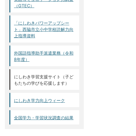
（GTEC）
「にしわきパワーアップシー
ト」西脇市立小中学校読解力向
上指導資料
外国語指導助手派遣業務（令和
8年度）
にしわき学習支援サイト（子ど
もたちの学びを応援します）
にしわき学力向上ウィーク
全国学力・学習状況調査の結果