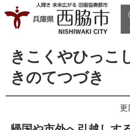
きこくやひっこ
きのてつづき
更
帰国や市外へ引越しす