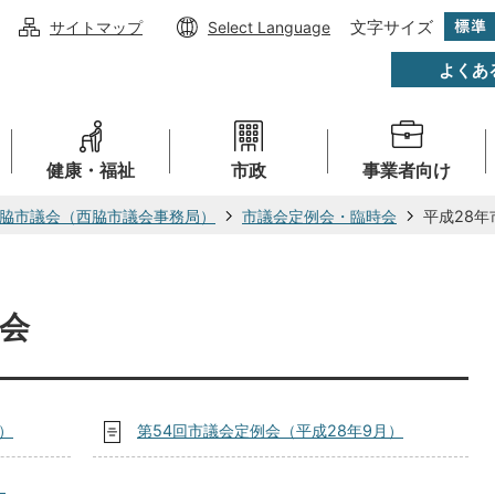
文字サイズ
サイトマップ
Select Language
よくあ
健康・福祉
市政
事業者向け
脇市議会（西脇市議会事務局）
市議会定例会・臨時会
平成28
例会
）
第54回市議会定例会（平成28年9月）
）