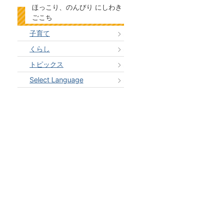
ほっこり、のんびり にしわき
ごこち
子育て
くらし
トピックス
Select Language