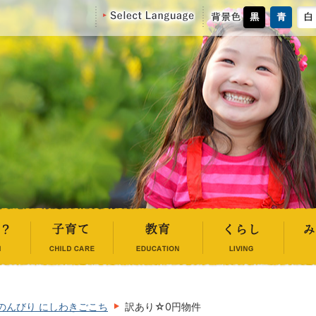
のんびり にしわきごこち
訳あり☆0円物件