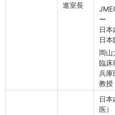
進室長
JM
ー
日本
日本
岡山
臨床
兵庫
教授
日本
医）