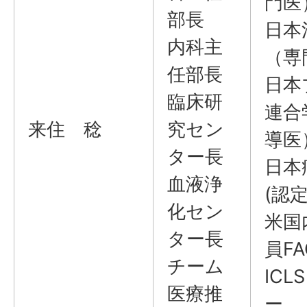
門医
部長
日本
内科主
（専
任部長
日本
臨床研
連合
来住 稔
究セン
導医
ター長
日本
血液浄
(認定
化セン
米国
ター長
員FA
チーム
IC
医療推
ー