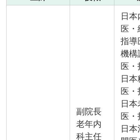
日本
医・
指導
機構
医・
日本
医・
日本
副院長
医・
老年内
日本
科主任