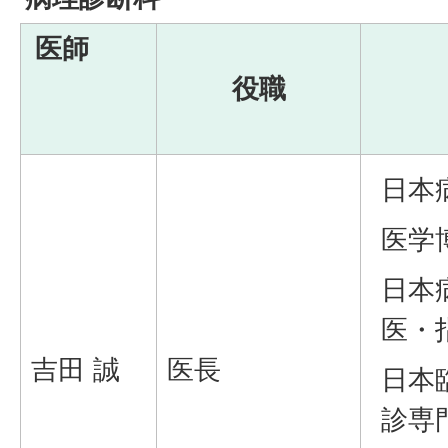
医師
役職
日本
医学
日本
医・
吉田 誠
医長
日本
診専