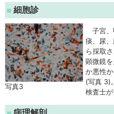
細胞診
子宮、
痰、尿、
ら採取さ
顕微鏡を
か悪性か
(写真 3
写真3
検査士が
病理解剖