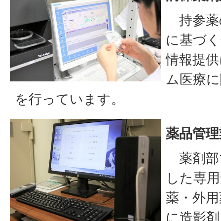
持参薬
に基づく
情報提供
ム医療に
を行っています。
薬品管理
薬剤部
した専用
薬・外用
に造影剤