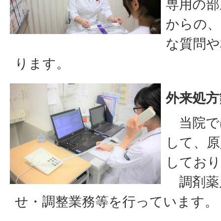
専用の部
からの、
な質問や
ります。
外来処方
当院で
して、原
しており
調剤薬
せ・調整業務等を行っています。