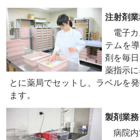
注射剤業
電子カ
テムを導
剤を毎日
薬指示に
とに薬局でセットし、ラベルを発
ます。
製剤業務
病院内