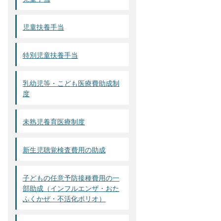
児童扶養手当
特別児童扶養手当
乳幼児等・こども医療費助成制
度
未熟児養育医療制度
新生児聴覚検査費用の助成
子どもの任意予防接種費用の一
部助成（インフルエンザ・おた
ふくかぜ・不活化ポリオ）