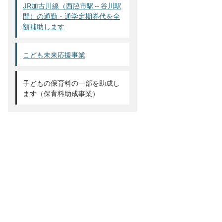
JR加古川線（西脇市駅～谷川駅
間）の通勤・通学定期券代を全
額補助します
こども未来応援事業
子どもの保育料の一部を助成し
ます（保育料助成事業）