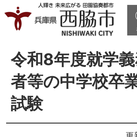
令和8年度就学義
者等の中学校卒
試験
更