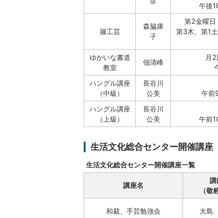
彦
午後1時
第2金曜日
森脇康
籐工芸
第3木、第1
子
ゆかいな書道
月2
佃清峰
教室
ハングル講座
長谷川
（中級）
公美
午前9
ハングル講座
長谷川
（上級）
公美
午前1
生活文化総合センター開催講座
生活文化総合センター開催講座一覧
講
講座名
（敬
和裁、手芸勉強会
大島