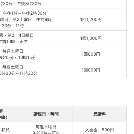
30分～午後3時30分
 午後1時～午後2時30分
土曜日、第3土曜日 午前9時
1回1,200円
30分～11時
回・第2、4日曜日
1回1,000円
午前10時～正午
毎週土曜日
1回800円
時15分～10時15分
毎週土曜日
1回800円
0時30分～11時30分
師
講座日・時間
受講料
称略）
毎週木曜日
 和代
入会金 500円
午前9時～正午