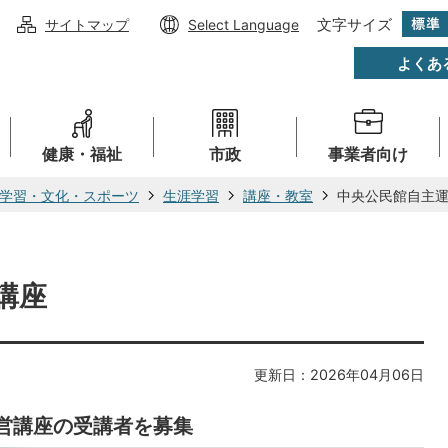
文字サイズ
サイトマップ
Select Language
よくあ
健康・福祉
市政
事業者向け
学習・文化・スポーツ
生涯学習
講座・教室
中央公民館自主
講座
更新日：2026年04月06日
営講座の受講者を募集