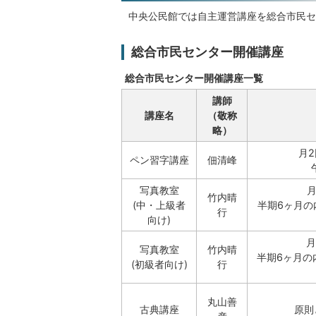
中央公民館では自主運営講座を総合市民セ
総合市民センター開催講座
総合市民センター開催講座一覧
講師
講座名
（敬称
略）
月2
ペン習字講座
佃清峰
写真教室
月
竹内晴
(中・上級者
半期6ヶ月の
行
向け)
月
写真教室
竹内晴
半期6ヶ月の
(初級者向け)
行
丸山善
古典講座
原則