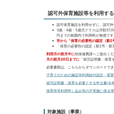
認可外保育施設等を利用する
認可保育施設を利用せずに、認可外
3歳・4歳・5歳児クラスは月額37,
円までの範囲内で利用料が無償です
市から「保育の必要性の認定（新2
「保育の必要性の認定（新2号・新
利用月の前月中に
幼保連携課へご提出くだ
月の前月20日までに
「就労証明書・保育
必要書類は、こちらからダウンロードでき
子育てのための施設等利用給付認定・変更申請書
就労証明書・保育を必要とする申立書(令和7年度
保育所等利用申し込み等の不実施に係る理由書(
対象施設（事業）