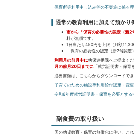
保育所等利用申し込み等の不実施に係る理由書(
通常の教育利用に加えて預かり
市から「保育の必要性の認定（新2
料が無償です。
1日当たり450円を上限（月額11,
「保育の必要性の認定（新2号認定
利用月の前月中に
幼保連携課へご提出くだ
月の前月20日までに
「就労証明書・保育
必要書類は、こちらからダウンロードでき
子育てのための施設等利用給付認定・変更申請書
令和8年度就労証明書・保育を必要とする申立書
副食費の取り扱い
国の幼児教育・保育の無償化に伴い、これ