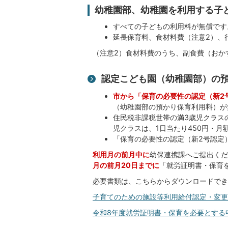
幼稚園部、幼稚園を利用する子
すべての子どもの利用料が無償です
延長保育料、食材料費（注意2）、
（注意2）食材料費のうち、副食費（おか
認定こども園（幼稚園部）の
市から「保育の必要性の認定（新2
（幼稚園部の預かり保育利用料）が
住民税非課税世帯の満3歳児クラスの子
児クラスは、1日当たり450円・月額
「保育の必要性の認定（新2号認定
利用月の前月中に
幼保連携課へご提出くだ
月の前月20日までに
「就労証明書・保育
必要書類は、こちらからダウンロードでき
子育てのための施設等利用給付認定・変更申請書
令和8年度就労証明書・保育を必要とする申立書