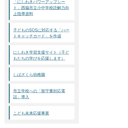
「にしわきパワーアップシー
ト」西脇市立小中学校読解力向
上指導資料
子どものSOSに対応する「ハー
トキャッチカード」を作成
にしわき学習支援サイト（子ど
もたちの学びを応援します）
しばざくら幼稚園
市立学校への「留守番対応電
話」導入
こども未来応援事業