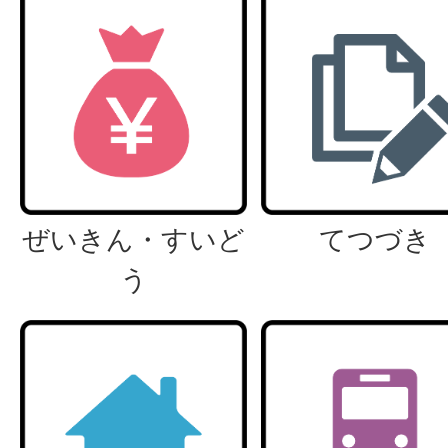
ぜいきん・すいど
てつづき
う