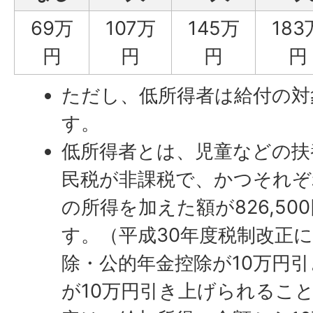
69万
107万
145万
183
円
円
円
円
ただし、低所得者は給付の対
す。
低所得者とは、児童などの扶
民税が非課税で、かつそれぞ
の所得を加えた額が826,5
す。（平成30年度税制改正
除・公的年金控除が10万円
が10万円引き上げられるこ