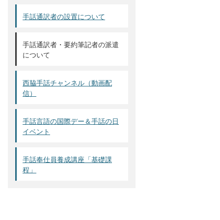
手話通訳者の設置について
手話通訳者・要約筆記者の派遣
について
西脇手話チャンネル（動画配
信）
手話言語の国際デー＆手話の日
イベント
手話奉仕員養成講座「基礎課
程」