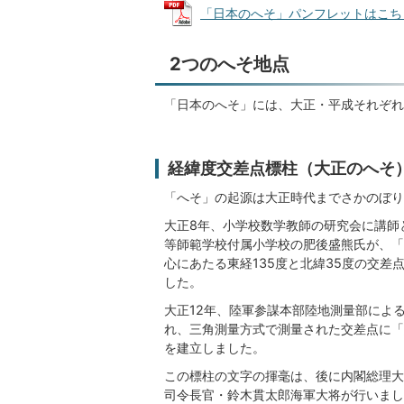
「日本のへそ」パンフレットはこちら (
2つのへそ地点
「日本のへそ」には、大正・平成それぞれ
経緯度交差点標柱（大正のへそ
「へそ」の起源は大正時代までさかのぼり
大正8年、小学校数学教師の研究会に講師
等師範学校付属小学校の肥後盛熊氏が、「
心にあたる東経135度と北緯35度の交差
した。
大正12年、陸軍参謀本部陸地測量部によ
れ、三角測量方式で測量された交差点に「
を建立しました。
この標柱の文字の揮毫は、後に内閣総理大
司令長官・鈴木貫太郎海軍大将が行いまし