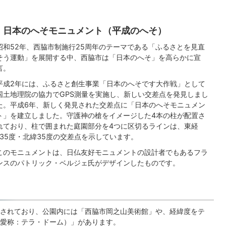
日本のへそモニュメント（平成のへそ）
昭和52年、西脇市制施行25周年のテーマである「ふるさとを見直
そう運動」を展開する中、西脇市は「日本のへそ」を高らかに宣
言。
平成2年には、ふるさと創生事業「日本のへそです大作戦」として
国土地理院の協力でGPS測量を実施し、新しい交差点を発見しまし
た。平成6年、新しく発見された交差点に「日本のへそモニュメン
ト」を建立しました。守護神の槍をイメージした4本の柱が配置さ
れており、柱で囲まれた庭園部分を4つに区切るラインは、東経
135度・北緯35度の交差点を示しています。
このモニュメントは、日仏友好モニュメントの設計者でもあるフラ
ンスのパトリック・ベルジェ氏がデザインしたものです。
されており、公園内には「西脇市岡之山美術館」や、経緯度をテ
愛称：テラ・ドーム）」があります。