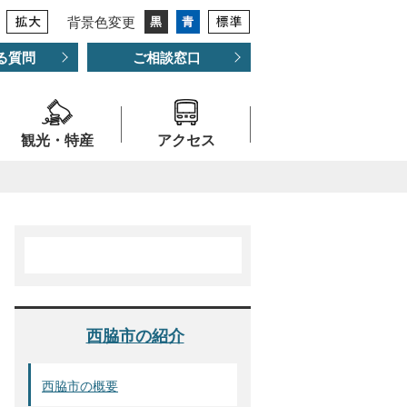
背景色変更
る質問
ご相談窓口
観光・特産
アクセス
西脇市の紹介
西脇市の概要