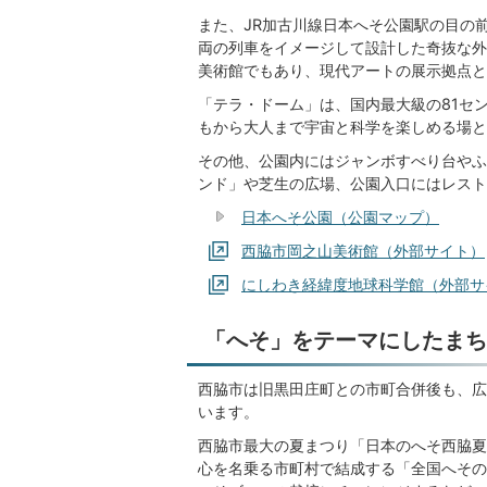
また、JR加古川線日本へそ公園駅の目の
両の列車をイメージして設計した奇抜な外
美術館でもあり、現代アートの展示拠点と
「テラ・ドーム」は、国内最大級の81セ
もから大人まで宇宙と科学を楽しめる場と
その他、公園内にはジャンボすべり台やふ
ンド」や芝生の広場、公園入口にはレスト
日本へそ公園（公園マップ）
西脇市岡之山美術館（外部サイト）
にしわき経緯度地球科学館（外部サ
「へそ」をテーマにしたまち
西脇市は旧黒田庄町との市町合併後も、広
います。
西脇市最大の夏まつり「日本のへそ西脇夏
心を名乗る市町村で結成する「全国へその