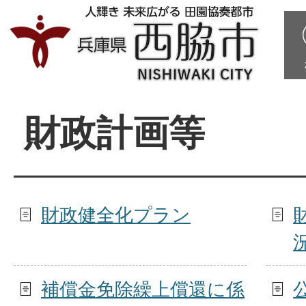
財政計画等
財政健全化プラン
補償金免除繰上償還に係