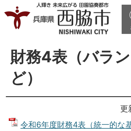
財務4表（バラ
ど）
更
令和6年度財務4表（統一的な