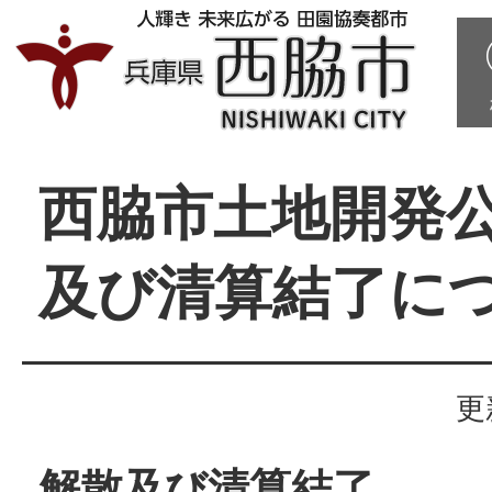
西脇市土地開発
及び清算結了に
更
解散及び清算結了