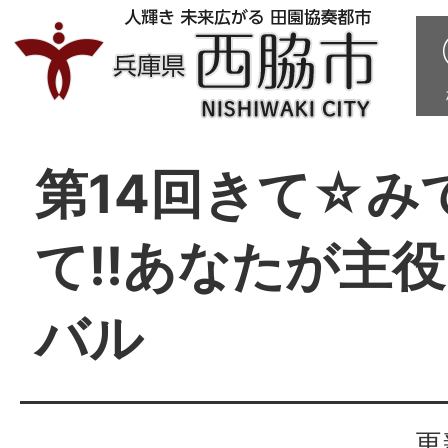
第14回きて☆み
て!!あなたが主
バル
更