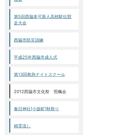
第5回西脇多可新人高校駅伝競
走大会
西脇市防災訓練
平成25年西脇市成人式
第13回救急ナイトスクール
2012西脇市文化祭 照楓会
春日神社[小坂町]秋祭り
精霊流し