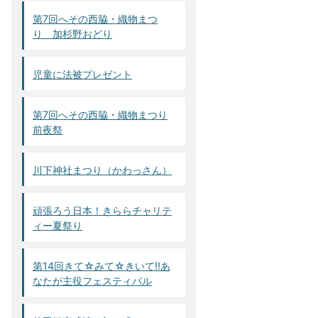
第7回へその西脇・織物まつ
り 加杉野おどり
児童に法被プレゼント
第7回へその西脇・織物まつり
前夜祭
川下神社まつり（かわっさん）
頑張ろう日本！きららチャリテ
ィー夏祭り
第14回きて☆みて☆きいて!!あ
なたが主役フェスティバル