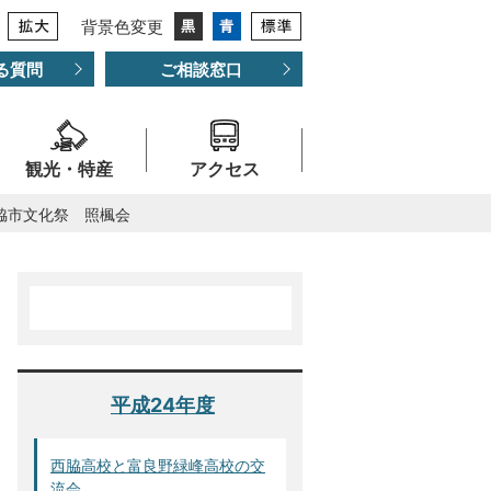
背景色変更
る質問
ご相談窓口
観光・特産
アクセス
西脇市文化祭 照楓会
平成24年度
西脇高校と富良野緑峰高校の交
流会