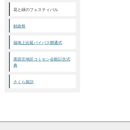
花と緑のフェスティバル
頼政祭
福地上比延バイパス開通式
黒田庄地区コミセン会館記念式
典
さくら探訪