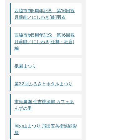
西脇市制5周年記念 第16回観
月薪能／にしわき[能]羽衣
西脇市制5周年記念 第16回観
月薪能／にしわき[仕舞・狂言]
編
祇園まつり
第22回ふるさとホタルまつり
市民農園 住吉桃源郷 カフェあ
んずの里
岡の山まつり 飛田安兵衛翁顕彰
祭