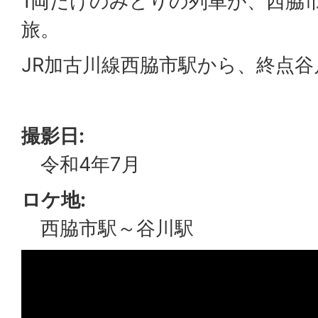
1両だけのみどりの列車が、西脇
旅。
JR加古川線西脇市駅から、終点
撮影日:
令和4年7月
ロケ地:
西脇市駅～谷川駅