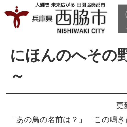
にほんのへその
～
更
「あの鳥の名前は？」「この鳴き