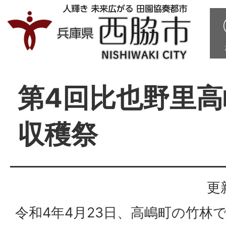
第4回比也野里
収穫祭
更
令和4年4月23日、高嶋町の竹林