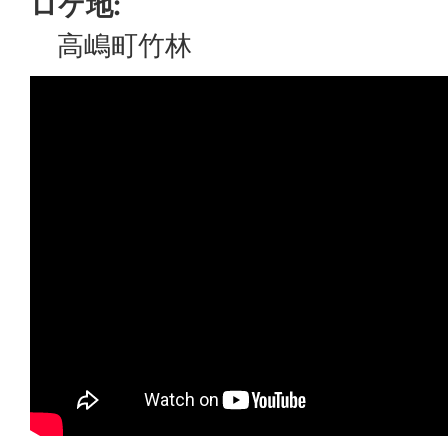
ロケ地:
高嶋町竹林