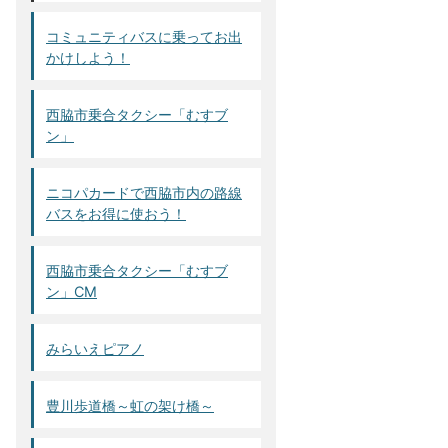
コミュニティバスに乗ってお出
かけしよう！
西脇市乗合タクシー「むすブ
ン」
ニコパカードで西脇市内の路線
バスをお得に使おう！
西脇市乗合タクシー「むすブ
ン」CM
みらいえピアノ
豊川歩道橋～虹の架け橋～