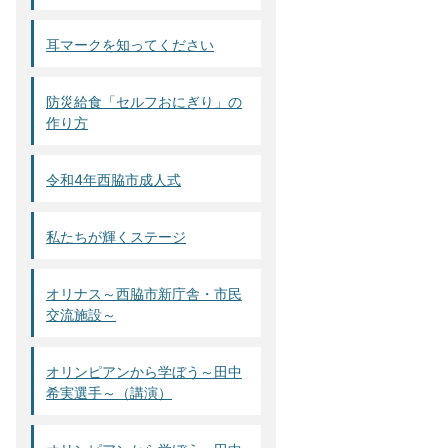
耳マークを知ってください
防災給食「セルフおにぎり」の
作り方
令和4年西脇市成人式
私たちが輝くステージ
オリナス～西脇市新庁舎・市民
交流施設～
オリンピアンから学ぼう～田中
希実選手～（講演）