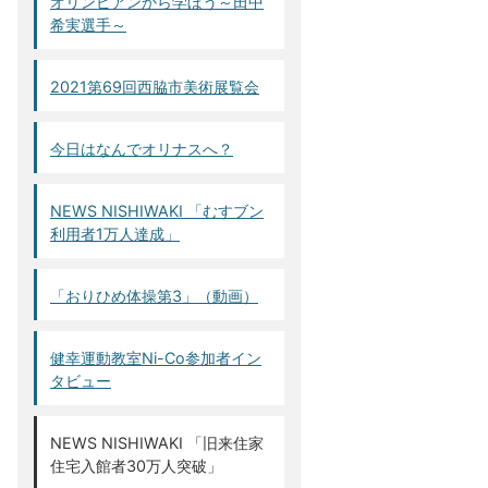
オリンピアンから学ぼう～田中
希実選手～
2021第69回西脇市美術展覧会
今日はなんでオリナスへ？
NEWS NISHIWAKI 「むすブン
利用者1万人達成」
「おりひめ体操第3」（動画）
健幸運動教室Ni-Co参加者イン
タビュー
NEWS NISHIWAKI 「旧来住家
住宅入館者30万人突破」