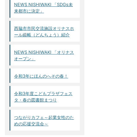
NEWS NISHIWAKI 「SDGs未
来都市に決定」
西脇市市民交流施設オリナスホ
ール緞帳（どんちょう）紹介
NEWS NISHIWAKI 「オリナス
オープン」
令和3年にほんのへその春！
令和3年度こどもプラザフェス
タ・春の図書館まつり
つながりカフェ～起業女性のた
めの応援交流会～