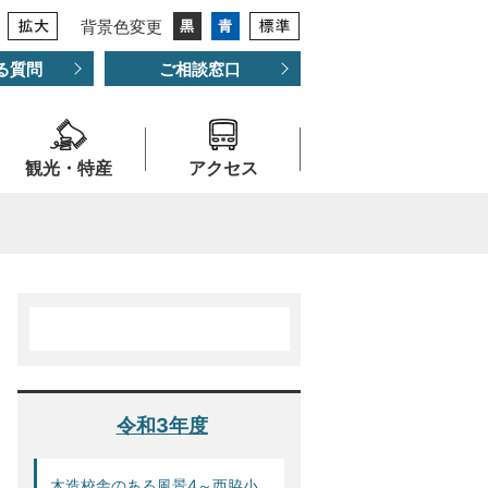
背景色変更
る質問
ご相談窓口
観光・特産
アクセス
令和3年度
木造校舎のある風景4～西脇小