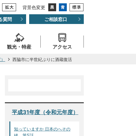
背景色変更
る質問
ご相談窓口
観光・特産
アクセス
度）
西脇市に半世紀ぶりに酒蔵復活
平成31年度（令和元年度）
知っていますか 日本のへその
緒 第5話