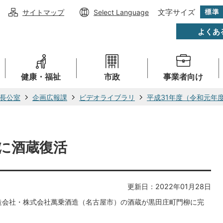
文字サイズ
サイトマップ
Select Language
よくあ
健康・福祉
市政
事業者向け
長公室
企画広報課
ビデオライブラリ
平成31年度（令和元年
に酒蔵復活
更新日：2022年01月28日
造会社・株式会社萬乗酒造（名古屋市）の酒蔵が黒田庄町門柳に完