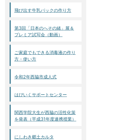
飛び出す牛乳パックの作り方
第3回「日本のへその緒」展＆
プレミア試写会（動画）
ご家庭でもできる消毒液の作り
方・使い方
令和2年西脇市成人式
はぴいくサポートセンター
関西学院大生が西脇の活性化策
を発表（平成31年度連携授業）
にしわき郷土カルタ