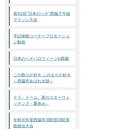
第42回"日本のへそ"西脇子午線
マラソン大会
手話体験コーナープロモーショ
ン動画
日本のへそハロウィーンin西脇
この祭りが好き このまちが好き
～西脇市あばれ太鼓～
テラ・ドーム「夜のスターウォ
ッチング・夏休み」
令和元年度西脇市消防団消防実
践操法大会