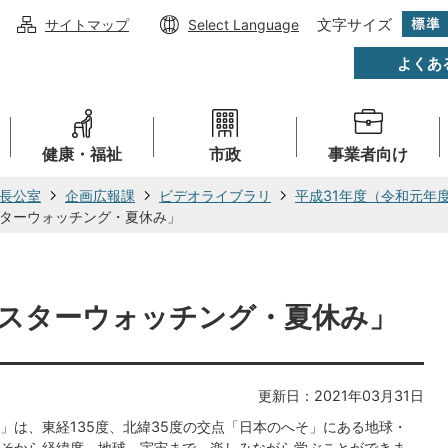
文字サイズ
サイトマップ
Select Language
よくあ
健康・福祉
市政
事業者向け
長公室
企画広報課
ビデオライブラリ
平成31年度（令和元年
ターウォッチング・夏休み」
スターウォッチング・夏休み」
更新日：2021年03月31日
」は、東経135度、北緯35度の交点「日本のへそ」にある地球・
そから経緯度、地球、宇宙まで、楽しみながら学ぶことができま