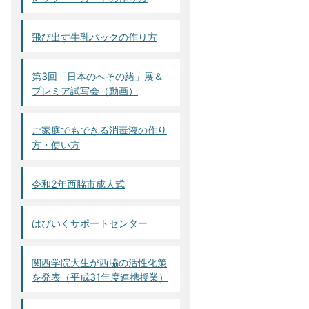
飛び出す牛乳パックの作り方
第3回「日本のへその緒」展＆
プレミア試写会（動画）
ご家庭でもできる消毒液の作り
方・使い方
令和2年西脇市成人式
はぴいくサポートセンター
関西学院大生が西脇の活性化策
を発表（平成31年度連携授業）