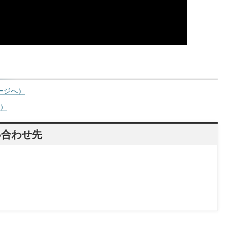
ページへ）
へ）
い合わせ先
）