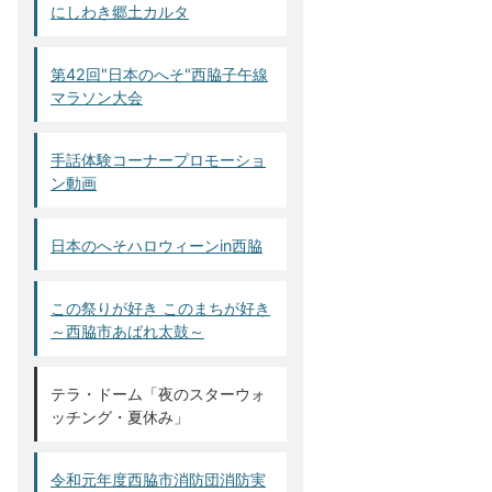
にしわき郷土カルタ
第42回"日本のへそ"西脇子午線
マラソン大会
手話体験コーナープロモーショ
ン動画
日本のへそハロウィーンin西脇
この祭りが好き このまちが好き
～西脇市あばれ太鼓～
テラ・ドーム「夜のスターウォ
ッチング・夏休み」
令和元年度西脇市消防団消防実