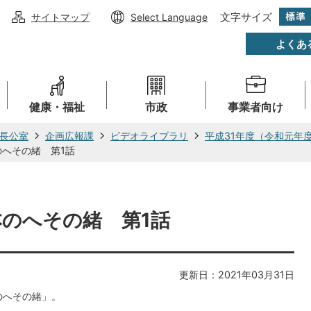
文字サイズ
サイトマップ
Select Language
よくあ
健康・福祉
市政
事業者向け
長公室
企画広報課
ビデオライブラリ
平成31年度（令和元年
のへその緒 第1話
本のへその緒 第1話
更新日：2021年03月31日
のへその緒」。