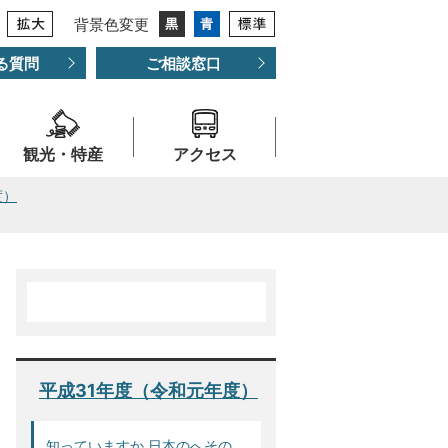
背景色変更
る質問
ご相談窓口
観光・特産
アクセス
度）
平成31年度（令和元年度）
知っていますか 日本のへその