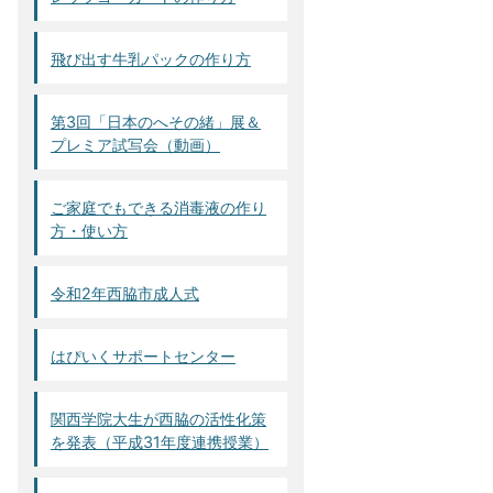
飛び出す牛乳パックの作り方
第3回「日本のへその緒」展＆
プレミア試写会（動画）
ご家庭でもできる消毒液の作り
方・使い方
令和2年西脇市成人式
はぴいくサポートセンター
関西学院大生が西脇の活性化策
を発表（平成31年度連携授業）