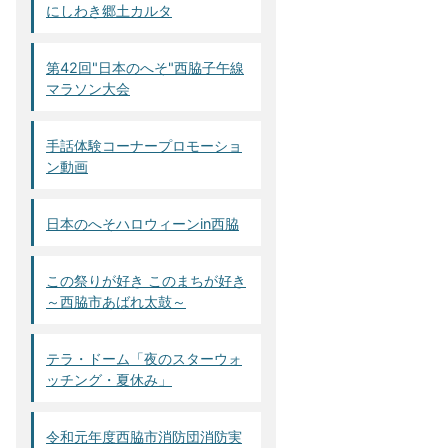
にしわき郷土カルタ
第42回"日本のへそ"西脇子午線
マラソン大会
手話体験コーナープロモーショ
ン動画
日本のへそハロウィーンin西脇
この祭りが好き このまちが好き
～西脇市あばれ太鼓～
テラ・ドーム「夜のスターウォ
ッチング・夏休み」
令和元年度西脇市消防団消防実