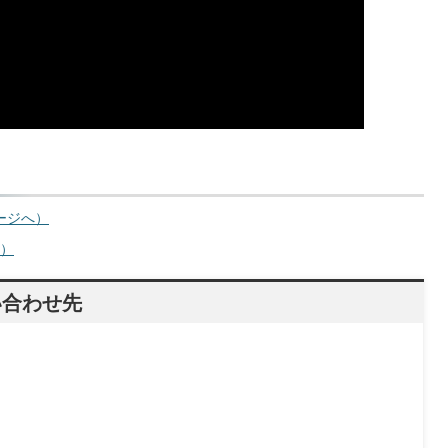
ページへ）
へ）
い合わせ先
）