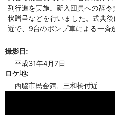
列行進を実施。新入団員への辞令
状贈呈などを行いました。式典後
近で、9台のポンプ車による一斉
撮影日:
平成31年4月7日
ロケ地:
西脇市民会館、三和橋付近