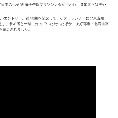
回"日本のへそ"西脇子午線マラソン大会が行われ、参加者らは爽や
人がエントリー。第40回を記念して、ゲストランナーに北京五輪
迎えし、参加者と一緒に走っていただいたほか、友好都市・北海道富
を完走されました。