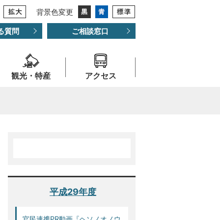
背景色変更
る質問
ご相談窓口
観光・特産
アクセス
平成29年度
官民連携PR動画『ヘソノオノウ