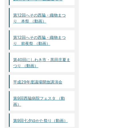
第12回へその西脇・織物まつ
り 本祭 （動画）
第12回へその西脇・織物まつ
り 前夜祭 （動画）
第40回にしわき市・黒田庄夏ま
つり （動画）
平成29年度議場開放講演会
第9回西脇病院フェスタ （動
画）
第9回七夕ゆかた祭り（動画）