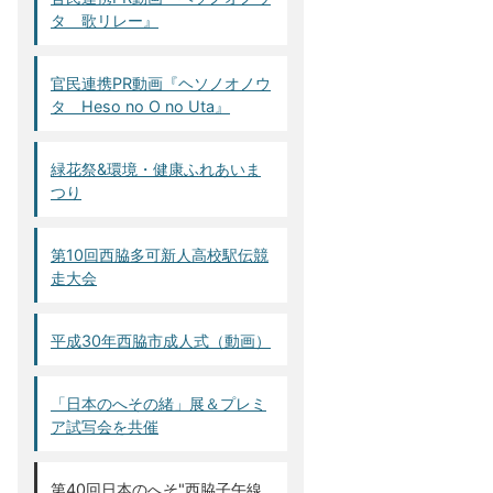
タ 歌リレー』
官民連携PR動画『ヘソノオノウ
タ Heso no O no Uta』
緑花祭&環境・健康ふれあいま
つり
第10回西脇多可新人高校駅伝競
走大会
平成30年西脇市成人式（動画）
「日本のへその緒」展＆プレミ
ア試写会を共催
第40回日本のへそ"西脇子午線