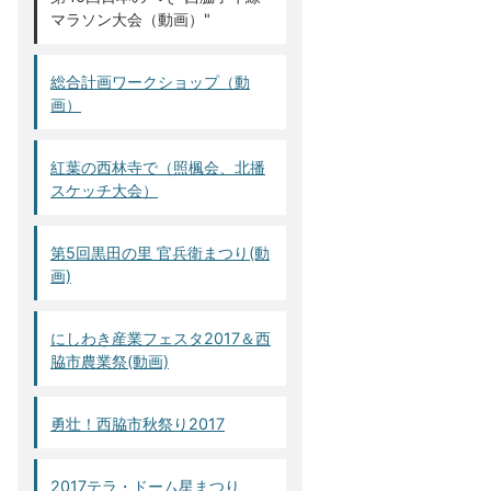
マラソン大会（動画）"
総合計画ワークショップ（動
画）
紅葉の西林寺で（照楓会、北播
スケッチ大会）
第5回黒田の里 官兵衛まつり(動
画)
にしわき産業フェスタ2017＆西
脇市農業祭(動画)
勇壮！西脇市秋祭り2017
2017テラ・ドーム星まつり