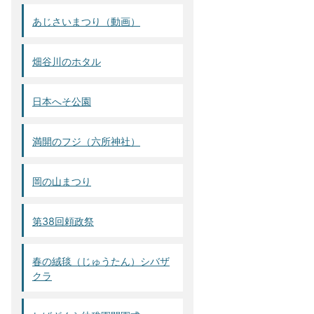
あじさいまつり（動画）
畑谷川のホタル
日本へそ公園
満開のフジ（六所神社）
岡の山まつり
第38回頼政祭
春の絨毯（じゅうたん）シバザ
クラ