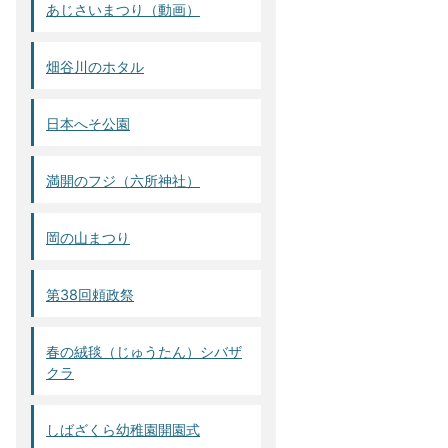
あじさいまつり（動画）
畑谷川のホタル
日本へそ公園
満開のフジ（六所神社）
岡の山まつり
第38回頼政祭
春の絨毯（じゅうたん）シバザ
クラ
しばざくら幼稚園開園式