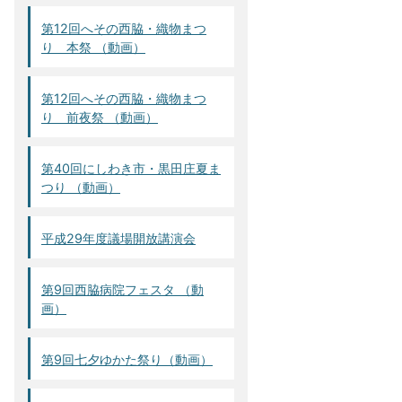
第12回へその西脇・織物まつ
り 本祭 （動画）
第12回へその西脇・織物まつ
り 前夜祭 （動画）
第40回にしわき市・黒田庄夏ま
つり （動画）
平成29年度議場開放講演会
第9回西脇病院フェスタ （動
画）
第9回七夕ゆかた祭り（動画）