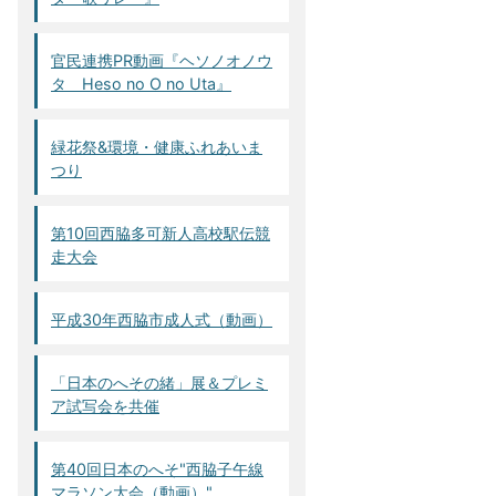
官民連携PR動画『ヘソノオノウ
タ Heso no O no Uta』
緑花祭&環境・健康ふれあいま
つり
第10回西脇多可新人高校駅伝競
走大会
平成30年西脇市成人式（動画）
「日本のへその緒」展＆プレミ
ア試写会を共催
第40回日本のへそ"西脇子午線
マラソン大会（動画）"