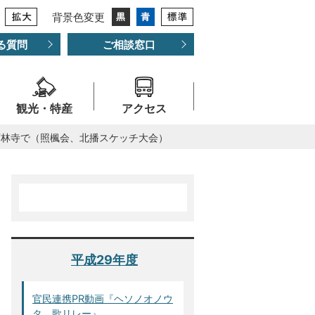
背景色変更
る質問
ご相談窓口
観光・特産
アクセス
西林寺で（照楓会、北播スケッチ大会）
平成29年度
官民連携PR動画『ヘソノオノウ
タ 歌リレー』