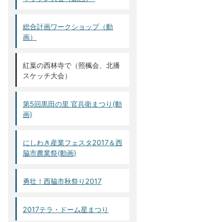
総合計画ワークショップ（動
画）
紅葉の西林寺で（照楓会、北播
スケッチ大会）
第5回黒田の里 官兵衛まつり(動
画)
にしわき産業フェスタ2017＆西
脇市農業祭(動画)
勇壮！西脇市秋祭り2017
2017テラ・ドーム星まつり