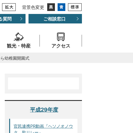
背景色変更
る質問
ご相談窓口
観光・特産
アクセス
くら幼稚園開園式
平成29年度
官民連携PR動画『ヘソノオノウ
タ 歌リレー』