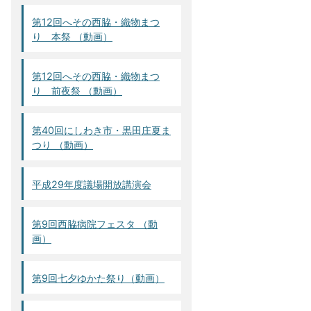
第12回へその西脇・織物まつ
り 本祭 （動画）
第12回へその西脇・織物まつ
り 前夜祭 （動画）
第40回にしわき市・黒田庄夏ま
つり （動画）
平成29年度議場開放講演会
第9回西脇病院フェスタ （動
画）
第9回七夕ゆかた祭り（動画）