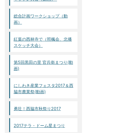
総合計画ワークショップ（動
画）
紅葉の西林寺で（照楓会、北播
スケッチ大会）
第5回黒田の里 官兵衛まつり(動
画)
にしわき産業フェスタ2017＆西
脇市農業祭(動画)
勇壮！西脇市秋祭り2017
2017テラ・ドーム星まつり