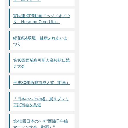
官民連携PR動画『ヘソノオノウ
タ Heso no O no Uta』
緑花祭&環境・健康ふれあいま
つり
第10回西脇多可新人高校駅伝競
走大会
平成30年西脇市成人式（動画）
「日本のへその緒」展＆プレミ
ア試写会を共催
第40回日本のへそ"西脇子午線
マラソン大会（動画）"