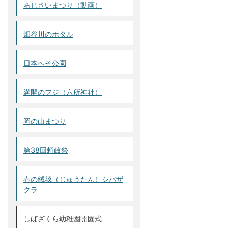
あじさいまつり（動画）
畑谷川のホタル
日本へそ公園
満開のフジ（六所神社）
岡の山まつり
第38回頼政祭
春の絨毯（じゅうたん）シバザ
クラ
しばざくら幼稚園開園式