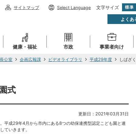
文字サイズ
サイトマップ
Select Language
よくあ
健康・福祉
市政
事業者向け
長公室
企画広報課
ビデオライブラリ
平成29年度
しばざ
園式
更新日：2021年03月31日
。平成29年4月から市内にある8つの幼保連携型認定こども園と連
していきます。