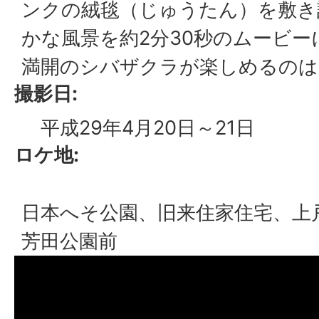
ンクの絨毯（じゅうたん）を敷き
かな風景を約2分30秒のムービ
満開のシバザクラが楽しめるのは
撮影日:
平成29年4月20日～21日
ロケ地:
日本へそ公園、旧来住家住宅、上
芳田公園前