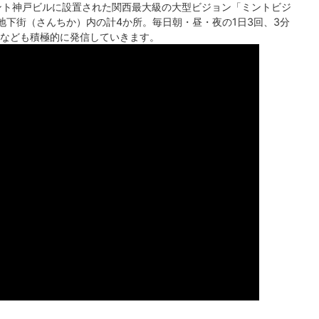
ント神戸ビルに設置された関西最大級の大型ビジョン「ミントビジ
地下街（さんちか）内の計4か所。毎日朝・昼・夜の1日3回、3分
なども積極的に発信していきます。