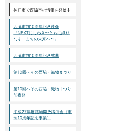
神戸市で西脇市の情報を発信中
西脇市制10周年記念映像
『NEXTにしわき〜ともに織り
なす まちの未来へ〜』
西脇市制10周年記念式典
第10回へその西脇・織物まつり
第10回へその西脇・織物まつり
前夜祭
平成27年度議場開放講演会（市
制10周年記念事業）