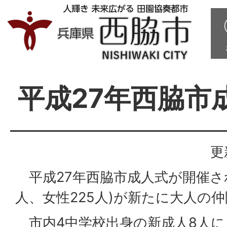
平成27年西脇市
更
平成27年西脇市成人式が開催され
人、女性225人)が新たに大人の
市内4中学校出身の新成人8人に