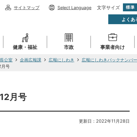
文字サイズ
サイトマップ
Select Language
よくあ
健康・福祉
市政
事業者向け
長公室
企画広報課
広報にしわき
広報にしわきバックナンバ
2月号
12月号
更新日：2022年11月28日