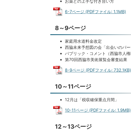
お薬との上手な付き合い方
6-7ページ (PDFファイル: 1.1MB)
8～9ページ
家庭用水道料金改定
西脇未来予想図の会「出会いのパー
パブリック・コメント（西脇市人権
第70回西脇市美術展覧会審査結果
8-9ページ (PDFファイル: 732.1KB)
10～11ページ
12月は「税収確保重点月間」
10-11ページ (PDFファイル: 1.9MB)
12～13ページ